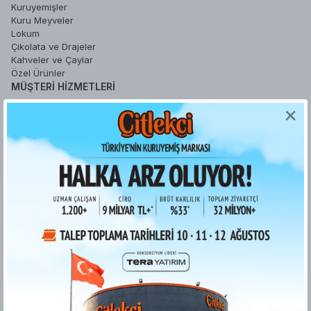
Kuruyemişler
Kuru Meyveler
Lokum
Çikolata ve Drajeler
Kahveler ve Çaylar
Özel Ürünler
MÜŞTERI HIZMETLERI
Sipariş Takip
Sepetim
Şifremi Unuttum
Hesabım
Favori Ürünlerim
YARDIM
Sipariş İşlemleri
Gizlilik ve Güvenlik
İade ve Değişim Koşulları
Ödeme ve Teslimat
Kişisel Verilerin Korunması
Kurumsal Fatura
ETK bilgilendirme metni
Bilgi Toplumu Hizmetleri
KURUMSAL