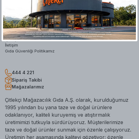
Hakkımızda
Yatırımcı İlişkileri
Mağazalar
Blog
Hesap Silme Formu
İş Başvuru Formu
İletişim
Gıda Güvenliği Politikamız
444 4 221
Sipariş Takibi
Mağazalarımız
Çitlekçi Mağazacılık Gıda A.Ş. olarak, kurulduğumuz
1995 yılından bu yana taze ve doğal ürünlere
odaklanıyor, kaliteli kuruyemiş ve atıştırmalık
üretimimizi tutkuyla sürdürüyoruz. Müşterilerimize
taze ve doğal ürünler sunmak için özenle çalışıyoruz.
Üretimin her aşamasında kaliteyi gözetiyor; özenle