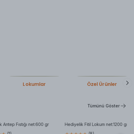
Lokumlar
Özel Ürünler
Tümünü Göster
k Antep Fıstığı net:600 gr
Hediyelik Fitil Lokum net:1200 gr
(
1
)
(
8
)