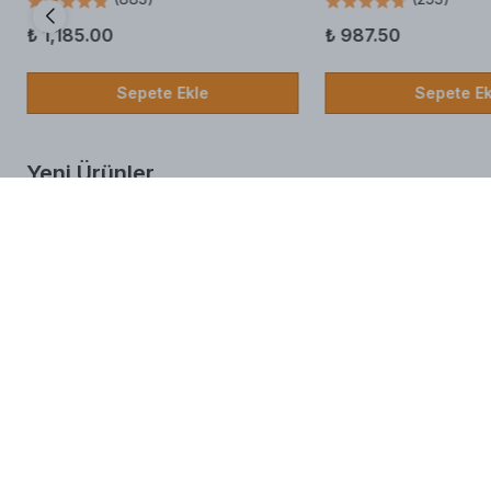
₺ 1,185.00
₺ 987.50
Sepete Ekle
Sepete Ek
Yeni Ürünler
Fildişi Sos 300 gr
Salep Aromalı Toz İçe
(
0
)
(
7
)
₺ 169.00
₺ 139.00
Sepete Ekle
Sepete Ek