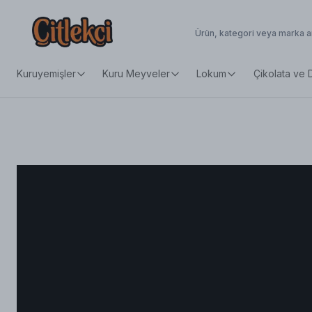
Kuruyemişler
Kuru Meyveler
Lokum
Çikolata ve 