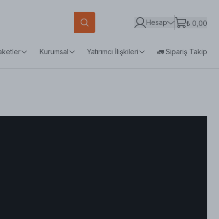
Hesap
₺ 0,00
aketler
Kurumsal
Yatırımcı İlişkileri
🚛 Sipariş Takip