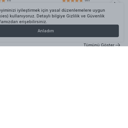
00
₺ 851.50
eyiminizi iyileştirmek için yasal düzenlemelere uygun
ies) kullanıyoruz. Detaylı bilgiye Gizlilik ve Güvenlik
famızdan erişebilirsiniz.
Sepete Ekle
Sepete Ekle
Anladım
Tümünü Göster
ncefilli Limon Çayı 250 gr
Kuşburnu Çayı 250 gr
(
9
)
(
2
)
00
₺ 129.00
Sepete Ekle
Sepete Ekle