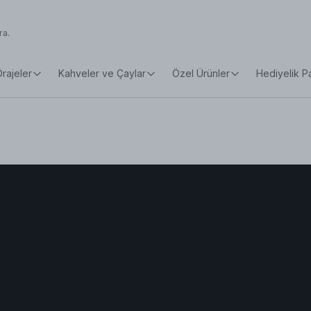
Drajeler
Kahveler ve Çaylar
Özel Ürünler
Hediyelik P