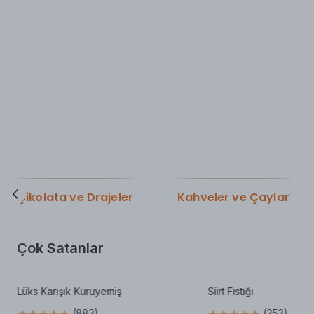
Çikolata ve Drajeler
Kahveler ve Çaylar
Çok Satanlar
Lüks Karışık Kuruyemiş
Siirt Fıstığı
(
883
)
(
253
)