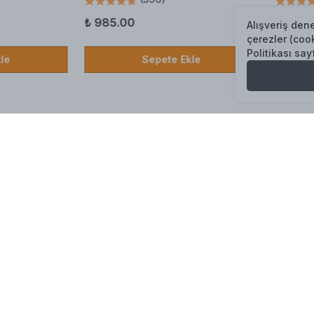
₺ 985.00
₺ 950.
Alışveriş den
çerezler (cook
Politikası say
le
Sepete Ekle
cek (200gr)
Sıcak Çikolata (200gr)
Ballı Ze
(
9
)
₺ 139.00
₺ 129.
le
Sepete Ekle
Tüm Mağazaları Gör