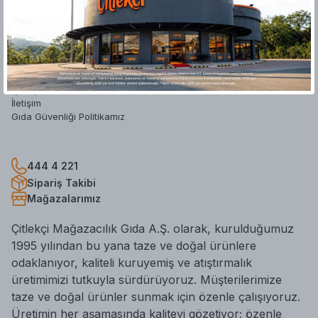
Hakkımızda
Yatırımcı İlişkileri
Mağazalar
Blog
Hesap Silme Formu
İş Başvuru Formu
İletişim
Gıda Güvenliği Politikamız
444 4 221
Sipariş Takibi
Mağazalarımız
Çitlekçi Mağazacılık Gıda A.Ş. olarak, kurulduğumuz
1995 yılından bu yana taze ve doğal ürünlere
odaklanıyor, kaliteli kuruyemiş ve atıştırmalık
üretimimizi tutkuyla sürdürüyoruz. Müşterilerimize
taze ve doğal ürünler sunmak için özenle çalışıyoruz.
Üretimin her aşamasında kaliteyi gözetiyor; özenle