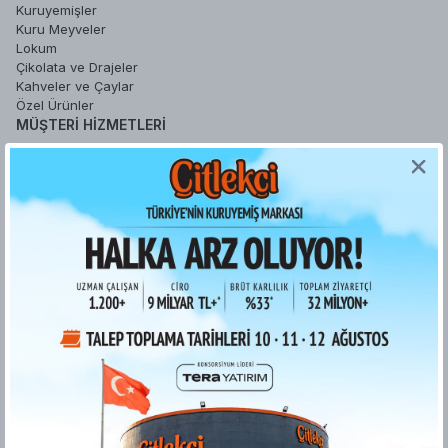
Kuruyemişler
Kuru Meyveler
Lokum
Çikolata ve Drajeler
Kahveler ve Çaylar
Özel Ürünler
MÜŞTERI HIZMETLERI
Sipariş Takip
Sepetim
Şifremi Unuttum
Hesabım
Favori Ürünlerim
YARDIM
Sipariş İşlemleri
Gizlilik ve Güvenlik
İade ve Değişim Koşulları
Ödeme ve Teslimat
Kişisel Verilerin Korunması
Kurumsal Fatura
ETK bilgilendirme metni
Bilgi Toplumu Hizmetleri
KURUMSAL