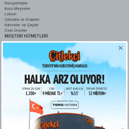
Kuruyemişler
Kuru Meyveler
Lokum
Çikolata ve Drajeler
Kahveler ve Çaylar
Özel Ürünler
MÜŞTERI HIZMETLERI
Sipariş Takip
Sepetim
Şifremi Unuttum
Hesabım
Favori Ürünlerim
YARDIM
Sipariş İşlemleri
Gizlilik ve Güvenlik
İade ve Değişim Koşulları
Ödeme ve Teslimat
Kişisel Verilerin Korunması
Kurumsal Fatura
ETK bilgilendirme metni
Bilgi Toplumu Hizmetleri
KURUMSAL