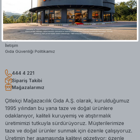
Hakkımızda
Yatırımcı İlişkileri
Mağazalar
Blog
Hesap Silme Formu
İş Başvuru Formu
İletişim
Gıda Güvenliği Politikamız
444 4 221
Sipariş Takibi
Mağazalarımız
Çitlekçi Mağazacılık Gıda A.Ş. olarak, kurulduğumuz
1995 yılından bu yana taze ve doğal ürünlere
odaklanıyor, kaliteli kuruyemiş ve atıştırmalık
üretimimizi tutkuyla sürdürüyoruz. Müşterilerimize
taze ve doğal ürünler sunmak için özenle çalışıyoruz.
Üretimin her aşamasında kaliteyi gözetiyor; özenle