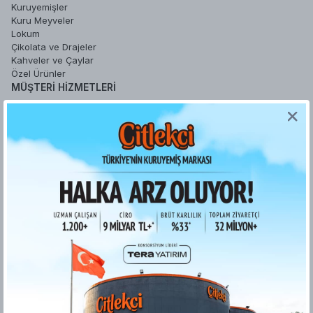
Kuruyemişler
Kuru Meyveler
Lokum
Çikolata ve Drajeler
Kahveler ve Çaylar
Özel Ürünler
MÜŞTERI HIZMETLERI
Sipariş Takip
Sepetim
Şifremi Unuttum
Hesabım
Favori Ürünlerim
YARDIM
Sipariş İşlemleri
Gizlilik ve Güvenlik
İade ve Değişim Koşulları
Ödeme ve Teslimat
Kişisel Verilerin Korunması
Kurumsal Fatura
ETK bilgilendirme metni
Bilgi Toplumu Hizmetleri
KURUMSAL