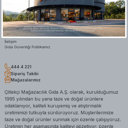
Hakkımızda
Yatırımcı İlişkileri
Mağazalar
Blog
Hesap Silme Formu
İş Başvuru Formu
İletişim
Gıda Güvenliği Politikamız
444 4 221
Sipariş Takibi
Mağazalarımız
Çitlekçi Mağazacılık Gıda A.Ş. olarak, kurulduğumuz
1995 yılından bu yana taze ve doğal ürünlere
odaklanıyor, kaliteli kuruyemiş ve atıştırmalık
üretimimizi tutkuyla sürdürüyoruz. Müşterilerimize
taze ve doğal ürünler sunmak için özenle çalışıyoruz.
Üretimin her aşamasında kaliteyi gözetiyor; özenle