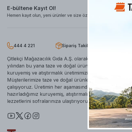
E-bültene Kayıt Ol!
Hemen kayıt olun, yeni ürünler ve size öze fırsatları kaçırmayın!
444 4 221
Sipariş Takibi
Mağaza
Çitlekçi Mağazacılık Gıda A.Ş. olarak, kurulduğumuz 19
yılından bu yana taze ve doğal ürünlere odaklanıyor, kal
kuruyemiş ve atıştırmalık üretimimizi tutkuyla sürdürüy
Müşterilerimize taze ve doğal ürünler sunmak için özen
çalışıyoruz. Üretimin her aşamasında kaliteyi gözetiyor;
hazırladığımız kuruyemiş, atıştırmalık ve geleneksel Tür
lezzetlerini sofralarınıza ulaştırıyoruz.