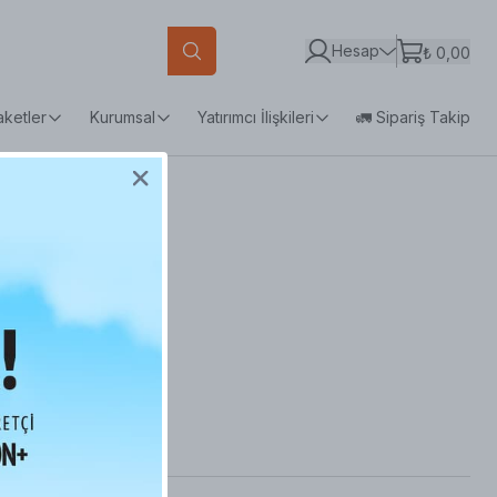
Hesap
₺ 0,00
aketler
Kurumsal
Yatırımcı İlişkileri
🚛 Sipariş Takip