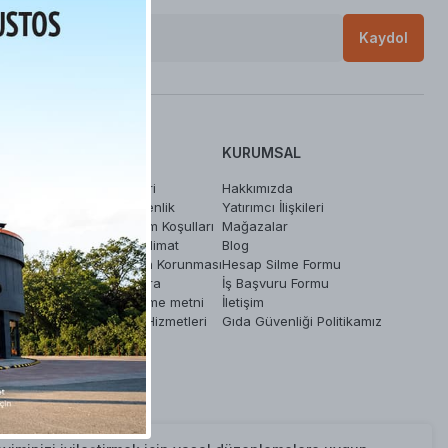
Kaydol
ZMETLERI
YARDIM
KURUMSAL
Sipariş İşlemleri
Hakkımızda
Gizlilik ve Güvenlik
Yatırımcı İlişkileri
um
İade ve Değişim Koşulları
Mağazalar
Ödeme ve Teslimat
Blog
im
Kişisel Verilerin Korunması
Hesap Silme Formu
Kurumsal Fatura
İş Başvuru Formu
ETK bilgilendirme metni
İletişim
Bilgi Toplumu Hizmetleri
Gıda Güvenliği Politikamız