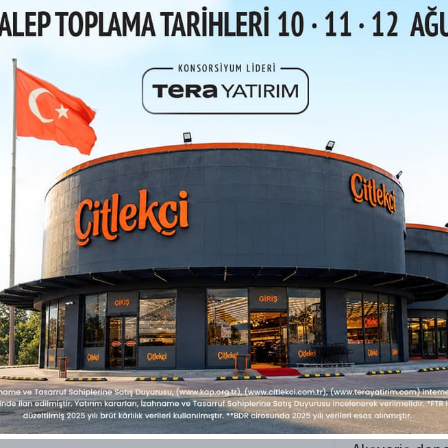
KATEGORILER
MÜŞTERI HI
larımız
Kuruyemişler
Sipariş Takip
95
Kuru Meyveler
Sepetim
iteli
Lokum
Şifremi Unutt
oruz.
Çikolata ve Drajeler
Hesabım
Kahveler ve Çaylar
Favori Ürünler
le
Özel Ürünler
 özenle
k