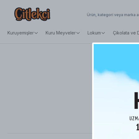
Kuruyemişler
Kuru Meyveler
Lokum
Çikolata ve 