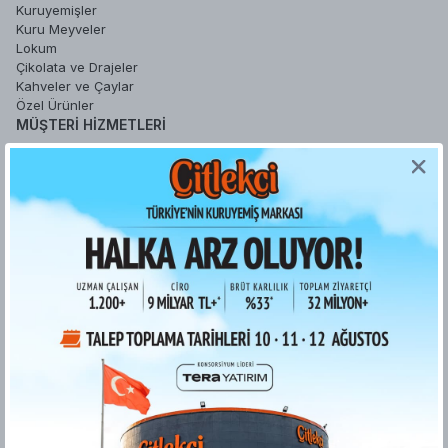
Kuruyemişler
Kuru Meyveler
Lokum
Çikolata ve Drajeler
Kahveler ve Çaylar
Özel Ürünler
MÜŞTERI HIZMETLERI
Sipariş Takip
Sepetim
Şifremi Unuttum
Hesabım
Favori Ürünlerim
YARDIM
Sipariş İşlemleri
Gizlilik ve Güvenlik
İade ve Değişim Koşulları
Ödeme ve Teslimat
Kişisel Verilerin Korunması
Kurumsal Fatura
ETK bilgilendirme metni
Bilgi Toplumu Hizmetleri
KURUMSAL