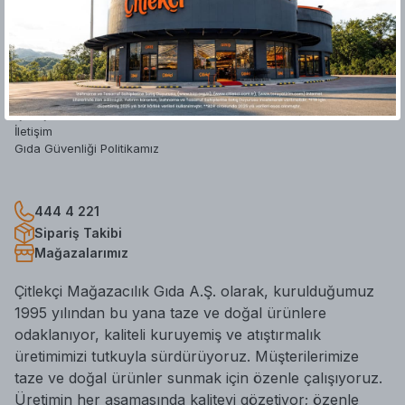
Hakkımızda
Yatırımcı İlişkileri
Mağazalar
Blog
Hesap Silme Formu
İş Başvuru Formu
İletişim
Gıda Güvenliği Politikamız
444 4 221
Sipariş Takibi
Mağazalarımız
Çitlekçi Mağazacılık Gıda A.Ş. olarak, kurulduğumuz
1995 yılından bu yana taze ve doğal ürünlere
odaklanıyor, kaliteli kuruyemiş ve atıştırmalık
üretimimizi tutkuyla sürdürüyoruz. Müşterilerimize
taze ve doğal ürünler sunmak için özenle çalışıyoruz.
Üretimin her aşamasında kaliteyi gözetiyor; özenle