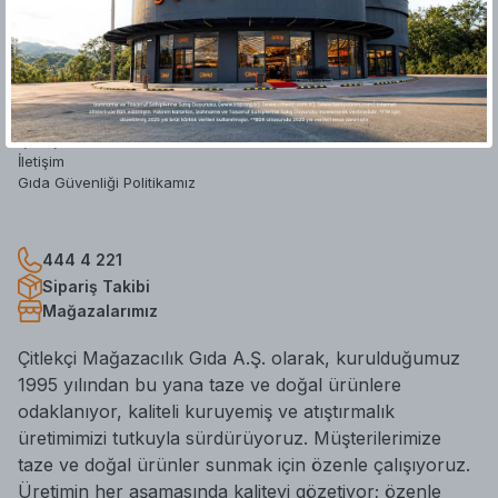
Hakkımızda
Yatırımcı İlişkileri
Mağazalar
Blog
Hesap Silme Formu
İş Başvuru Formu
İletişim
Gıda Güvenliği Politikamız
444 4 221
Sipariş Takibi
Mağazalarımız
Çitlekçi Mağazacılık Gıda A.Ş. olarak, kurulduğumuz
1995 yılından bu yana taze ve doğal ürünlere
odaklanıyor, kaliteli kuruyemiş ve atıştırmalık
üretimimizi tutkuyla sürdürüyoruz. Müşterilerimize
taze ve doğal ürünler sunmak için özenle çalışıyoruz.
Üretimin her aşamasında kaliteyi gözetiyor; özenle