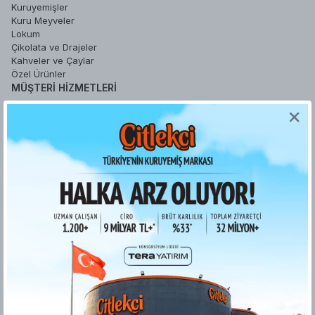
Kuruyemişler
Kuru Meyveler
Lokum
Çikolata ve Drajeler
Kahveler ve Çaylar
Özel Ürünler
MÜŞTERI HIZMETLERI
Sipariş Takip
Sepetim
Şifremi Unuttum
Hesabım
Favori Ürünlerim
YARDIM
Sipariş İşlemleri
Gizlilik ve Güvenlik
İade ve Değişim Koşulları
Ödeme ve Teslimat
Kişisel Verilerin Korunması
Kurumsal Fatura
ETK bilgilendirme metni
Bilgi Toplumu Hizmetleri
KURUMSAL