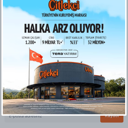
© 2024 Çitlekçi Kuruyemiş. Tüm Hakları Saklıdır.
E-bültene Kayıt Ol!
Hemen kayıt olun, yeni ürünler ve size öze fırsatları kaçırmayın!
Kaydol