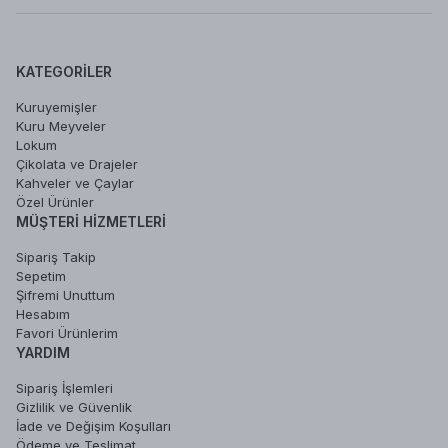
KATEGORILER
Kuruyemişler
Kuru Meyveler
Lokum
Çikolata ve Drajeler
Kahveler ve Çaylar
Özel Ürünler
MÜŞTERI HIZMETLERI
Sipariş Takip
Sepetim
Şifremi Unuttum
Hesabım
Favori Ürünlerim
YARDIM
Sipariş İşlemleri
Gizlilik ve Güvenlik
İade ve Değişim Koşulları
Ödeme ve Teslimat