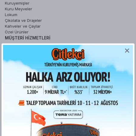
Kuruyemişler
Kuru Meyveler
Lokum
Çikolata ve Drajeler
Kahveler ve Çaylar
Özel Ürünler
MÜŞTERI HIZMETLERI
Sipariş Takip
Sepetim
Şifremi Unuttum
Hesabım
Favori Ürünlerim
YARDIM
Sipariş İşlemleri
Gizlilik ve Güvenlik
İade ve Değişim Koşulları
Ödeme ve Teslimat
Kişisel Verilerin Korunması
Kurumsal Fatura
ETK bilgilendirme metni
Bilgi Toplumu Hizmetleri
KURUMSAL