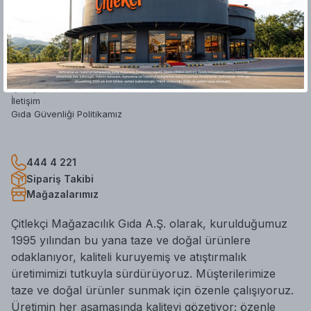
Hakkımızda
Yatırımcı İlişkileri
Mağazalar
Blog
Hesap Silme Formu
İş Başvuru Formu
İletişim
Gıda Güvenliği Politikamız
444 4 221
Sipariş Takibi
Mağazalarımız
Çitlekçi Mağazacılık Gıda A.Ş. olarak, kurulduğumuz
1995 yılından bu yana taze ve doğal ürünlere
odaklanıyor, kaliteli kuruyemiş ve atıştırmalık
üretimimizi tutkuyla sürdürüyoruz. Müşterilerimize
taze ve doğal ürünler sunmak için özenle çalışıyoruz.
Üretimin her aşamasında kaliteyi gözetiyor; özenle