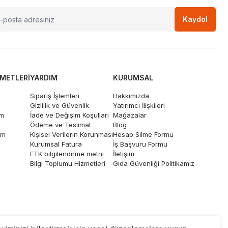
Kaydol
ZMETLERI
YARDIM
KURUMSAL
Sipariş İşlemleri
Hakkımızda
Gizlilik ve Güvenlik
Yatırımcı İlişkileri
um
İade ve Değişim Koşulları
Mağazalar
Ödeme ve Teslimat
Blog
im
Kişisel Verilerin Korunması
Hesap Silme Formu
Kurumsal Fatura
İş Başvuru Formu
ETK bilgilendirme metni
İletişim
Bilgi Toplumu Hizmetleri
Gıda Güvenliği Politikamız