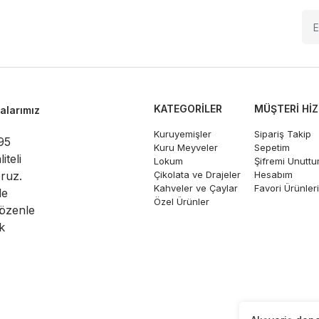
KATEGORILER
MÜŞTERI HI
larımız
Kuruyemişler
Sipariş Takip
95
Kuru Meyveler
Sepetim
iteli
Lokum
Şifremi Unutt
oruz.
Çikolata ve Drajeler
Hesabım
Kahveler ve Çaylar
Favori Ürünler
le
Özel Ürünler
 özenle
k