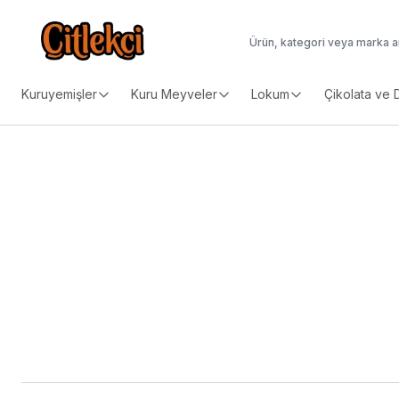
Kuruyemişler
Kuru Meyveler
Lokum
Çikolata ve 