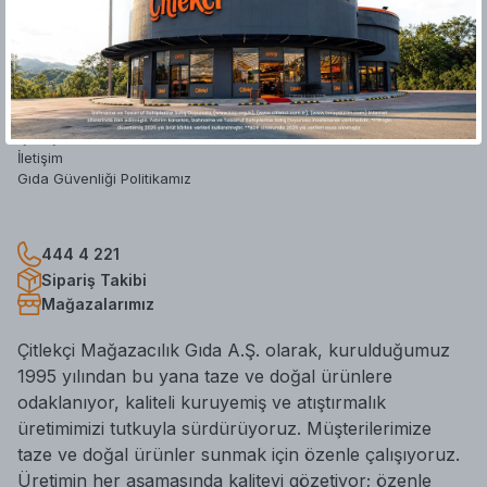
Hakkımızda
Yatırımcı İlişkileri
Mağazalar
Blog
Hesap Silme Formu
İş Başvuru Formu
İletişim
Gıda Güvenliği Politikamız
444 4 221
Sipariş Takibi
Mağazalarımız
Çitlekçi Mağazacılık Gıda A.Ş. olarak, kurulduğumuz
1995 yılından bu yana taze ve doğal ürünlere
odaklanıyor, kaliteli kuruyemiş ve atıştırmalık
üretimimizi tutkuyla sürdürüyoruz. Müşterilerimize
taze ve doğal ürünler sunmak için özenle çalışıyoruz.
Üretimin her aşamasında kaliteyi gözetiyor; özenle