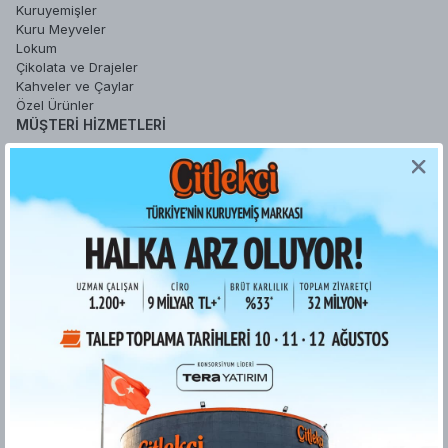
Kuruyemişler
Kuru Meyveler
Lokum
Çikolata ve Drajeler
Kahveler ve Çaylar
Özel Ürünler
MÜŞTERI HIZMETLERI
Sipariş Takip
Sepetim
Şifremi Unuttum
Hesabım
Favori Ürünlerim
YARDIM
Sipariş İşlemleri
Gizlilik ve Güvenlik
İade ve Değişim Koşulları
Ödeme ve Teslimat
Kişisel Verilerin Korunması
Kurumsal Fatura
ETK bilgilendirme metni
Bilgi Toplumu Hizmetleri
KURUMSAL