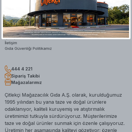
Hakkımızda
Yatırımcı İlişkileri
Mağazalar
Blog
Hesap Silme Formu
İş Başvuru Formu
İletişim
Gıda Güvenliği Politikamız
444 4 221
Sipariş Takibi
Mağazalarımız
Çitlekçi Mağazacılık Gıda A.Ş. olarak, kurulduğumuz
1995 yılından bu yana taze ve doğal ürünlere
odaklanıyor, kaliteli kuruyemiş ve atıştırmalık
üretimimizi tutkuyla sürdürüyoruz. Müşterilerimize
taze ve doğal ürünler sunmak için özenle çalışıyoruz.
Üretimin her aşamasında kaliteyi gözetiyor; özenle