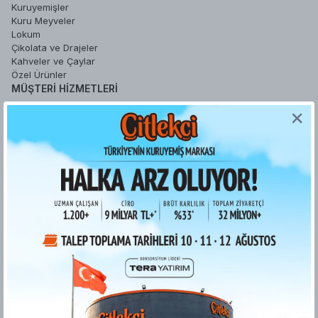
Kuruyemişler
Kuru Meyveler
Lokum
Çikolata ve Drajeler
Kahveler ve Çaylar
Özel Ürünler
MÜŞTERI HIZMETLERI
Sipariş Takip
Sepetim
Şifremi Unuttum
Hesabım
Favori Ürünlerim
YARDIM
Sipariş İşlemleri
Gizlilik ve Güvenlik
İade ve Değişim Koşulları
Ödeme ve Teslimat
Kişisel Verilerin Korunması
Kurumsal Fatura
ETK bilgilendirme metni
Bilgi Toplumu Hizmetleri
KURUMSAL