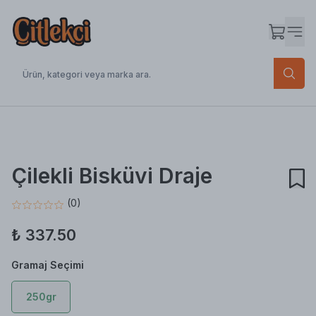
Çilekli Bisküvi Draje
(
0
)
₺ 337.50
Gramaj
Seçimi
250gr