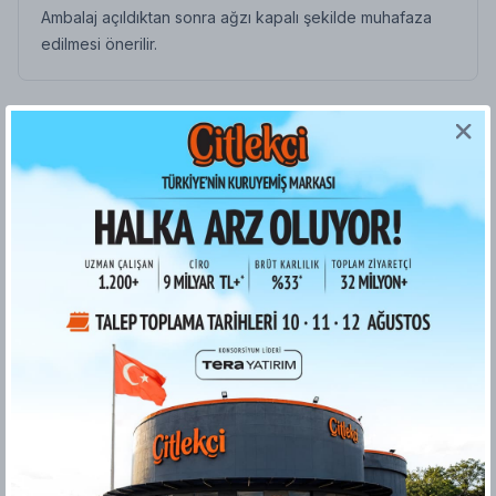
Ambalaj açıldıktan sonra ağzı kapalı şekilde muhafaza
edilmesi önerilir.
Benzer Ürünler
Nane Limon Çayı 250 gr
Oreolu Sadrazam Lokum
(
22
)
(
11
)
₺ 129.00
₺ 314.50
Sepete Ekle
Sepete Ekle
Müşteri Yorumları
Ürünü Değerlendir